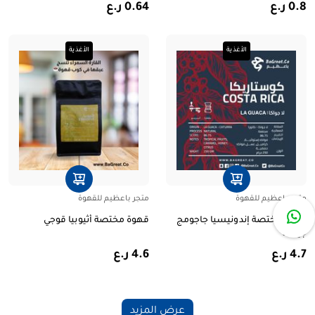
0.8 ر.ع
0.64 ر.ع
الأغذية
الأغذية
متجر باعظيم للقهوة
متجر باعظيم للقهوة
قهوة مختصة إندونيسيا جاجومج
قهوة مختصة أثيوبيا قوجي
جيجت
4.7 ر.ع
4.6 ر.ع
عرض المزيد