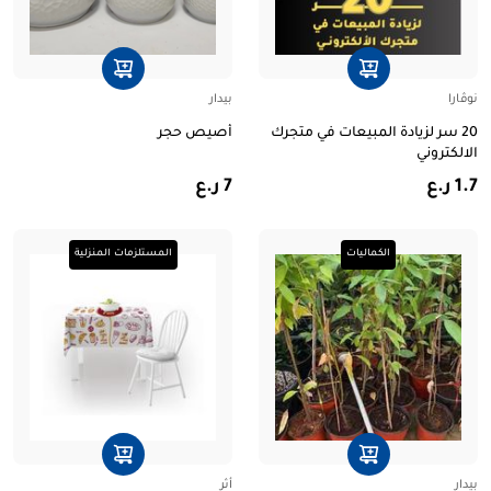
نوڤارا
بيدار
20 سر لزيادة المبيعات في متجرك
أصيص حجر
الالكتروني
1.7 ر.ع
7 ر.ع
الكماليات
المستلزمات المنزلية
بيدار
أثر