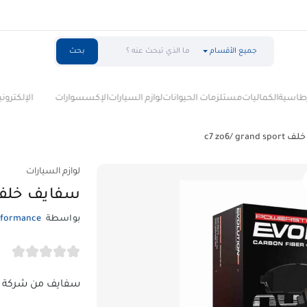
جميع الأقسام
بحث
سية
الكماليات
مستلزمات الحيوانات
لوازم السيارات
الإكسسوارات
الإلكترونيات
ا
c7 zo6/ gra
لوازم السيارات
سفايف خلف zo6/ grand sport
بواسطة
rformance
سفايف من شركة power stop sport كاربون سيراميك