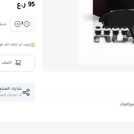
95 ر.ع
1
متبقي
يجب ان تتاكد انك قر
اضف ال
شارك المنتج
اذا عجبك الم