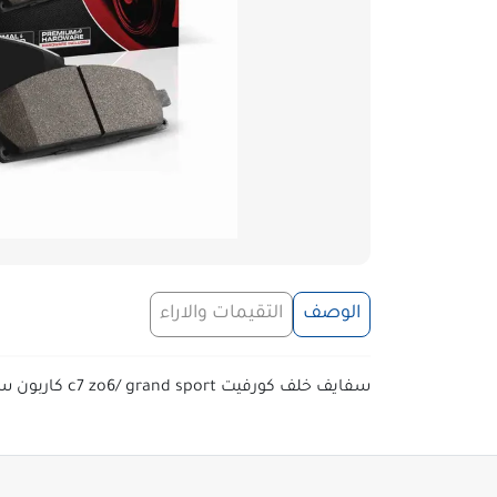
الوصف
التقيمات والاراء
سفايف خلف كورفيت c7 zo6/ grand sport كاربون سيراميك