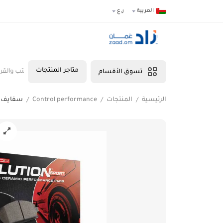
العربية
ر.ع
متاجر المنتجات
صناعات الحرفية
المنتجات الصحية
الأغذية
الأدوات والمعدات
الألعاب
الكتب والقرطا
تسوق الأقسام
الرئيسية
المنتجات
Control performance
سفايف خلف nd sport
/
/
/