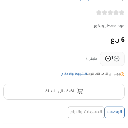
عود معطر وبخور
6 ر.ع
1
متبقي 4
يجب ان تتاكد انك قرات
الشروط والاحكام
اضف الى السلة
الوصف
التقيمات والاراء