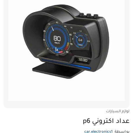
لوازم السيارات
عداد اكتروني p6
بواسطة
car.electronics1