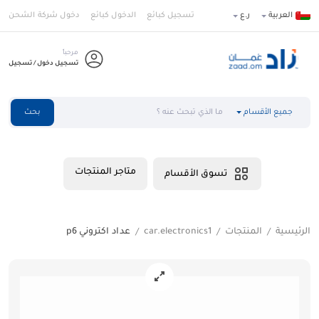
العربية
ر.ع
تسجيل كبائع
الدخول كبائع
دخول شركة الشحن
مرحباً
تسجيل دخول / تسجيل
جميع الأقسام
بحث
متاجر المنتجات
تسوق الأقسام
الرئيسية
المنتجات
car.electronics1
عداد اكتروني p6
/
/
/