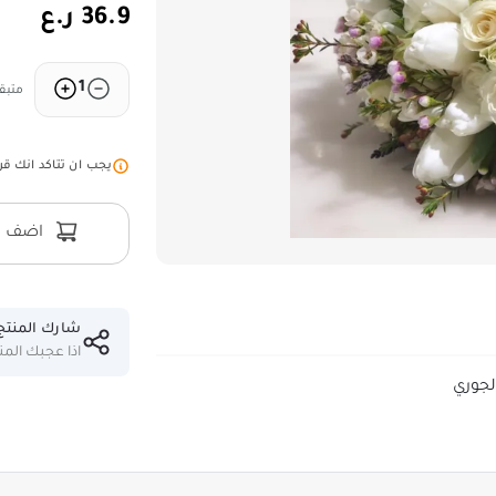
36.9 ر.ع
1
متبقي 
يجب ان تتاكد انك قر
اضف ال
شارك المنتج
اذا عجبك الم
لجوري