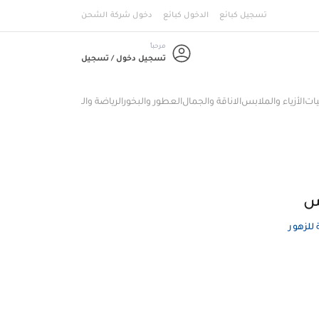
تسجيل كبائع
الدخول كبائع
دخول شركة الشحن
مرحباً
تسجيل دخول / تسجيل
لأزياء والملابس
الاناقة والجمال
العطور والبخور
الرياضة واللياقة البدنية
المستلزمات ا
س
 للزهور