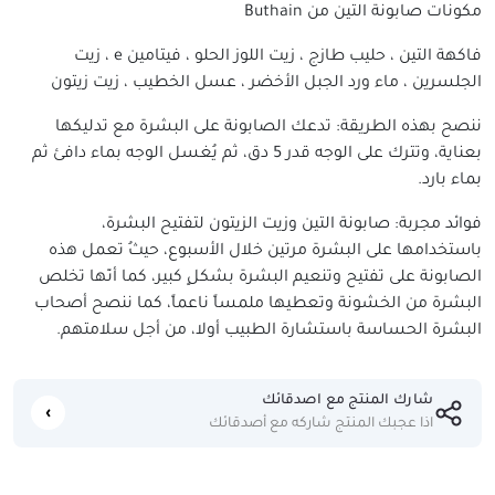
مكونات صابونة التين من Buthain
فاكهة التين ، حليب طازج ، زيت اللوز الحلو ، فيتامين e ، زيت
الجلسرين ، ماء ورد الجبل الأخضر ، عسل الخطيب ، زيت زيتون
ننصح بهذه الطريقة: تدعك الصابونة على البشرة مع تدليكها
بعناية، وتترك على الوجه قدر 5 دق، ثم يُغسل الوجه بماء دافئ ثم
بماء بارد.
فوائد مجربة: صابونة التين وزيت الزيتون لتفتيح البشرة،
باستخدامها على البشرة مرتين خلال الأسبوع، حيثُ تعمل هذه
الصابونة على تفتيح وتنعيم البشرة بشكلٍ كبير، كما أنّها تخلص
البشرة من الخشونة وتعطيها ملمساً ناعماً، كما ننصح أصحاب
البشرة الحساسة باستشارة الطبيب أولا، من أجل سلامتهم.
شارك المنتج مع اصدقائك
اذا عجبك المنتج شاركه مع أصدقائك