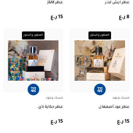
عطر ايش لاذر
عطر J&M
8 ر.ع
15 ر.ع
العطور والبخور
العطور والبخور
مسك وعود
مسك وعود
عطر عود أصفهان
عطر حكاية ناي.
15 ر.ع
15 ر.ع